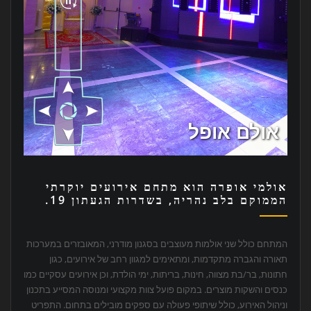
אולמי אופרה הוא מתחם אירועים יוקרתי
הממוקם בלב נהריה, בשדרות הגעתון 19.
המתחם כולל שני אולמות מעוצבים בסגנון מודרני, המאובזרים במערכות
תאורה והגברה מתקדמות, ומתאימים למגוון רחב של אירועים, כגון
חתונות, בר/בת מצווה, חינות, בריתות, ימי הולדת, וכן אירועים עסקיים כמו
כנסים והשקות מוצרים. במקום פועל צוות מקצועי ומנוסה המסייע בתכנון
וניהול האירוע, כולל שיתופי פעולה עם ספקים מובילים בתחום. התפריט