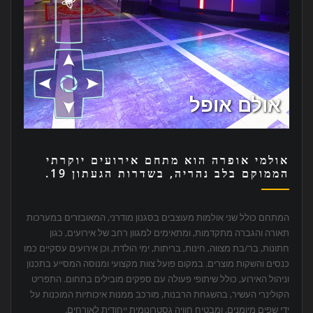
אולמי אופרה הוא מתחם אירועים יוקרתי
הממוקם בלב נהריה, בשדרות הגעתון 19.
המתחם כולל שני אולמות מעוצבים בסגנון מודרני, המאובזרים במערכות
תאורה והגברה מתקדמות, ומתאימים למגוון רחב של אירועים, כגון
חתונות, בר/בת מצווה, חינות, בריתות, ימי הולדת, וכן אירועים עסקיים כמו
כנסים והשקות מוצרים. במקום פועל צוות מקצועי ומנוסה המסייע בתכנון
וניהול האירוע, כולל שיתופי פעולה עם ספקים מובילים בתחום. התפריט
הקולינרי העשיר, בהשגחת הרבנות, מורכב ממנות איכותיות המוכנות על
ידי שפים מיומנים, ומבטיח חוויה גסטרונומית ייחודית לאורחים.